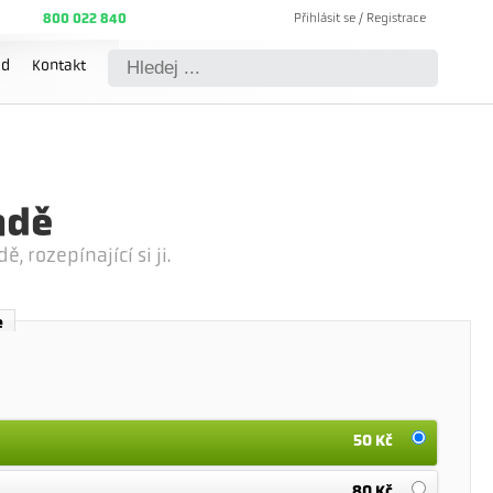
Přihlásit se / Registrace
800 022 840
Košík (
0
Kč)
od
Kontakt
ndě
ě, rozepínající si ji.
e
50 Kč
80 Kč