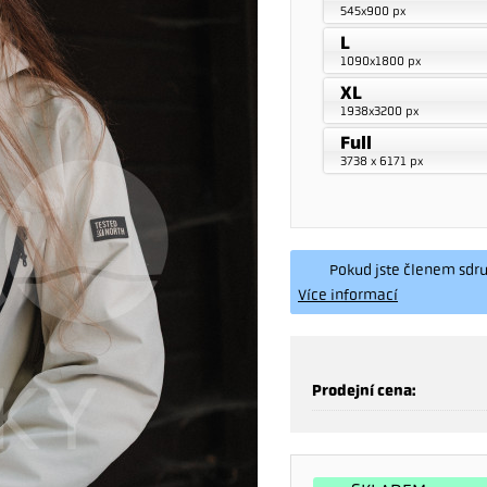
545x900 px
L
1090x1800 px
XL
1938x3200 px
Full
3738 x 6171 px
Pokud jste členem sdruž
Více informací
Prodejní cena: