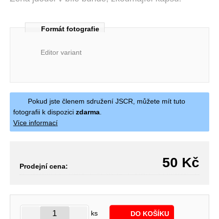
Formát fotografie
Editor variant
Pokud jste členem sdružení JSCR, můžete mít tuto
fotografii k dispozici
zdarma
.
Více informací
50
Kč
Prodejní cena:
ks
DO KOŠÍKU