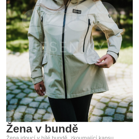
Žena v bundě
Žena jdoucí v bílé bundě, zkoumající kapsu.