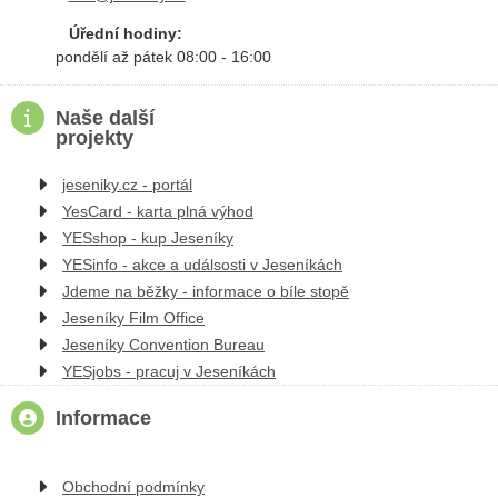
Úřední hodiny:
pondělí až pátek 08:00 - 16:00
Naše další
projekty
jeseniky.cz - portál
YesCard - karta plná výhod
YESshop - kup Jeseníky
YESinfo - akce a událsosti v Jeseníkách
Jdeme na běžky - informace o bíle stopě
Jeseníky Film Office
Jeseníky Convention Bureau
YESjobs - pracuj v Jeseníkách
Informace
Obchodní podmínky