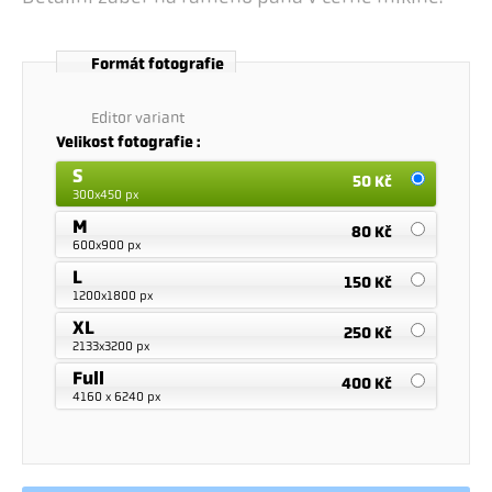
Formát fotografie
Editor variant
Velikost fotografie :
S
50 Kč
300x450 px
M
80 Kč
600x900 px
L
150 Kč
1200x1800 px
XL
250 Kč
2133x3200 px
Full
400 Kč
4160 x 6240 px