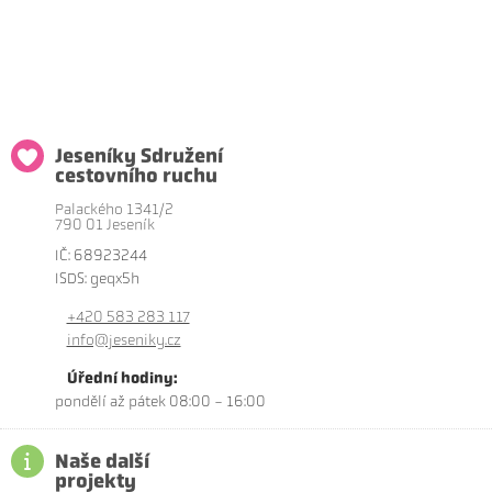
Jeseníky Sdružení
cestovního ruchu
Palackého 1341/2
790 01 Jeseník
IČ: 68923244
ISDS: geqx5h
+420 583 283 117
info@jeseniky.cz
Úřední hodiny:
pondělí až pátek 08:00 - 16:00
Naše další
projekty