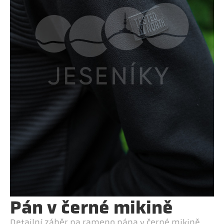
Pán v černé mikině
Detailní záběr na rameno pána v černé mikině.