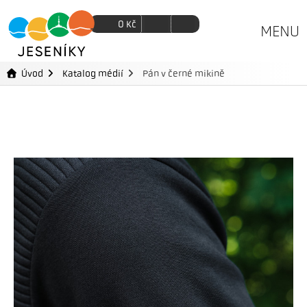
0
Kč
MENU
Úvod
Katalog médií
Pán v černé mikině