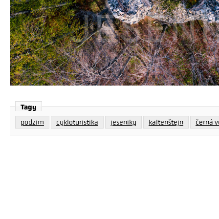
Tagy
podzim
cykloturistika
jeseniky
kaltenštejn
černá 