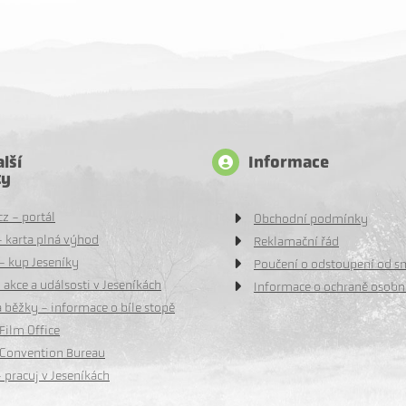
lší
Informace
ty
cz - portál
Obchodní podmínky
- karta plná výhod
Reklamační řád
- kup Jeseníky
Poučení o odstoupení od 
 akce a událsosti v Jeseníkách
Informace o ochraně osobn
 běžky - informace o bíle stopě
Film Office
 Convention Bureau
 pracuj v Jeseníkách