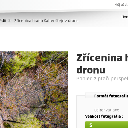
Můj účet
Úv
édií
Zřícenina hradu Kaltenštejn z dronu
Zřícenina 
dronu
Pohled z ptačí perspe
Formát fotografi
Editor variant
Velikost fotografie :
S