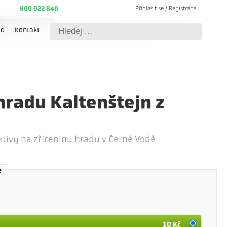
Přihlásit se / Registrace
800 022 840
Košík (
0
Kč)
od
Kontakt
hradu Kaltenštejn z
ktivy na zříceninu hradu v Černé Vodě
e
10 Kč