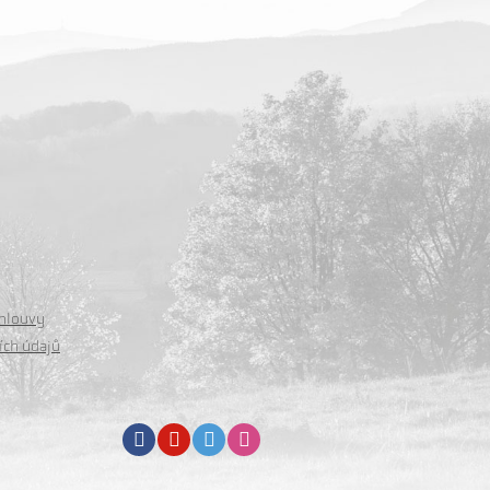
smlouvy
ích údajů
Facebook
Youtube
Twitter
Instagram