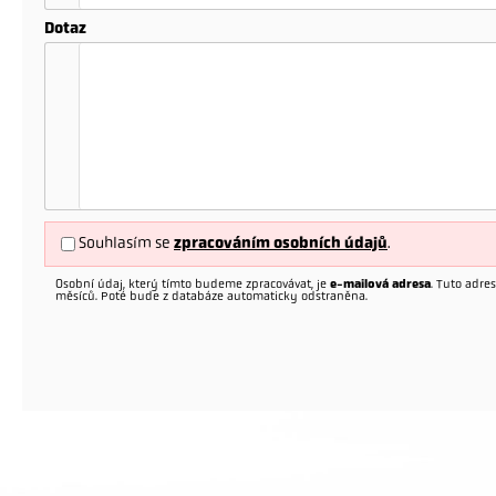
Dotaz
Souhlasím se
zpracováním osobních údajů
.
Osobní údaj, který tímto budeme zpracovávat, je
e-mailová adresa
. Tuto adr
měsíců. Poté bude z databáze automaticky odstraněna.