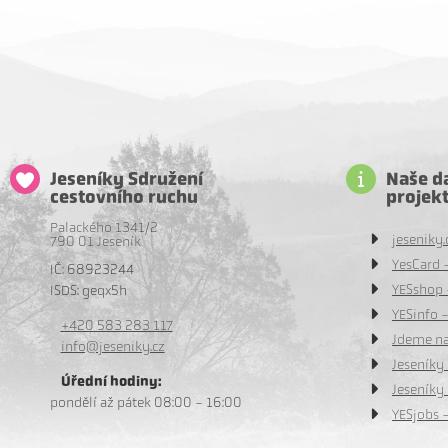
Jeseníky Sdružení
Naše da
cestovního ruchu
projek
Palackého 1341/2
jeseniky.
790 01 Jeseník
YesCard 
IČ: 68923244
YESshop 
ISDS: geqx5h
YESinfo -
+420 583 283 117
Jdeme na
info@jeseniky.cz
Jeseníky 
Úřední hodiny:
Jeseníky
pondělí až pátek 08:00 - 16:00
YESjobs -