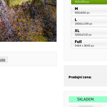
450x300 px
M
900x600 px
L
1800x1199 px
XL
3200x2132 px
Full
5464 x 3640 px
voda
Prodejní cena:
SKLADEM.