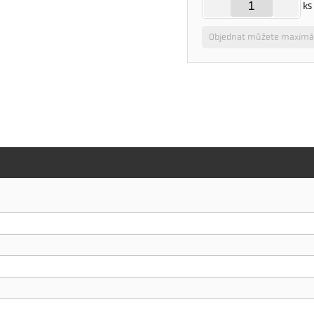
ks
Objednat můžete maximál